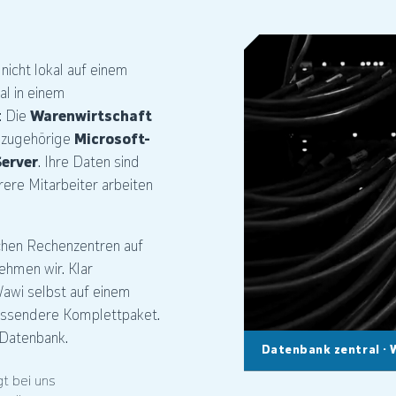
icht lokal auf einem
al in einem
: Die
Warenwirtschaft
e zugehörige
Microsoft-
erver
. Ihre Daten sind
rere Mitarbeiter arbeiten
chen Rechenzentren auf
ehmen wir. Klar
Wawi selbst auf einem
assendere Komplettpaket.
-Datenbank.
Datenbank zentral · 
t bei uns