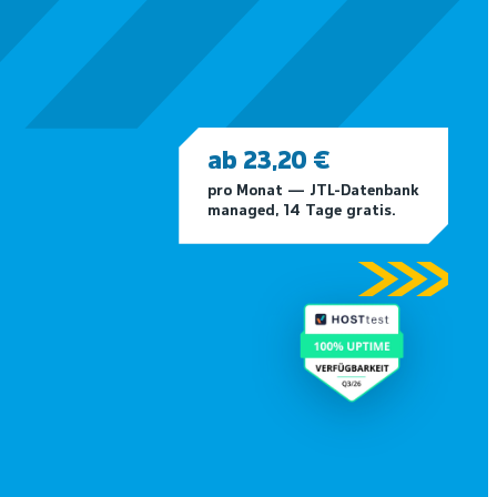
ab 23,20 €
pro Monat — JTL-Datenbank
managed, 14 Tage gratis.
eutschen RZ