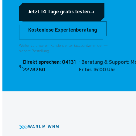
Jetzt 14 Tage gratis testen
→
Kostenlose Expertenberatung
Weiter zu unserem Kundencenter (account.wnm.de) —
sichere Bestellung.
Direkt sprechen:
04131
· Beratung & Support: 
2278280
Fr bis 16:00 Uhr
WARUM WNM