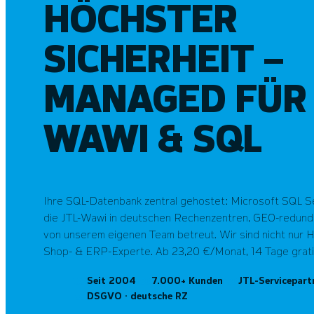
HÖCHSTER
SICHERHEIT –
MANAGED FÜR 
WAWI & SQL
Ihre SQL-Datenbank zentral gehostet: Microsoft SQL S
die JTL-Wawi in deutschen Rechenzentren, GEO-redunda
von unserem eigenen Team betreut. Wir sind nicht nur 
Shop- & ERP-Experte. Ab 23,20 €/Monat, 14 Tage grati
Seit 2004
7.000+ Kunden
JTL-Servicepart
DSGVO · deutsche RZ