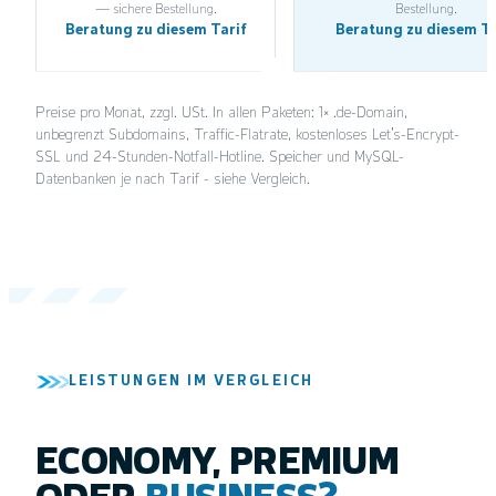
— sichere Bestellung.
Bestellung.
Beratung zu diesem Tarif
Beratung zu diesem Ta
Preise pro Monat, zzgl. USt. In allen Paketen: 1× .de-Domain,
unbegrenzt Subdomains, Traffic-Flatrate, kostenloses Let's-Encrypt-
SSL und 24-Stunden-Notfall-Hotline. Speicher und MySQL-
Datenbanken je nach Tarif - siehe Vergleich.
LEISTUNGEN IM VERGLEICH
ECONOMY, PREMIUM