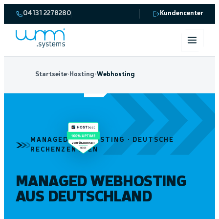
Monat
—
04131 2278280
Kundencenter
Managed
Webhosting
inkl.
SSL
Eigene
&
Hardware
24h-
· eigener
Notfall-
Startseite
›
Hosting
›
Webhosting
Betrieb in
Hotline.
deutschen
RZ
MANAGED WEBHOSTING · DEUTSCHE
RECHENZENTREN
MANAGED WEBHOSTING
AUS DEUTSCHLAND