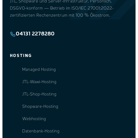
JTL, Shopware und Server-Infrastruktur. Persönlich,
DSGVO-konform — Betrieb im ISO/IEC 27001:2022-
zertifizierten Rechenzentrum mit 100 % Ökostrom.
04131 2278280
HOSTING
Managed Hosting
JTL-Wawi-Hosting
JTL-Shop-Hosting
Shopware-Hosting
Webhosting
Datenbank-Hosting