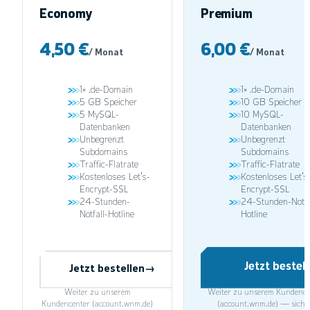
Economy
Premium
4,50 €
6,00 €
/
Monat
/
Monat
1× .de-Domain
1× .de-Domain
5 GB Speicher
10 GB Speicher
5 MySQL-
10 MySQL-
Datenbanken
Datenbanken
Unbegrenzt
Unbegrenzt
Subdomains
Subdomains
Traffic-Flatrate
Traffic-Flatrate
Kostenloses Let's-
Kostenloses Let's
Encrypt-SSL
Encrypt-SSL
24-Stunden-
24-Stunden-Notfa
Notfall-Hotline
Hotline
Jetzt bestel
Jetzt bestellen
→
Weiter zu unserem
Weiter zu unserem Kundence
Kundencenter (account.wnm.de)
(account.wnm.de) — siche