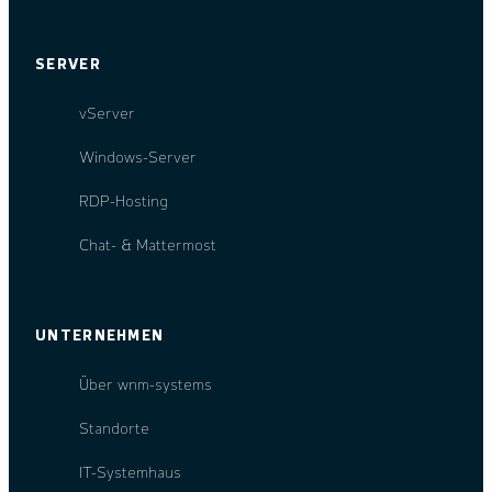
SERVER
vServer
Windows-Server
RDP-Hosting
Chat- & Mattermost
UNTERNEHMEN
Über wnm-systems
Standorte
IT-Systemhaus