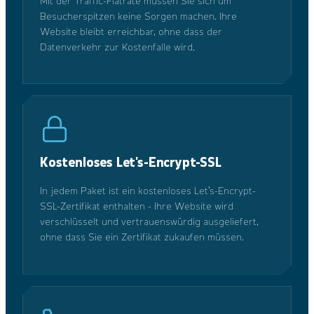
Mit der Traffic-Flatrate müssen Sie sich um
Besucherspitzen keine Sorgen machen. Ihre
Website bleibt erreichbar, ohne dass der
Datenverkehr zur Kostenfalle wird.
Kostenloses Let's-Encrypt-SSL
In jedem Paket ist ein kostenloses Let's-Encrypt-
SSL-Zertifikat enthalten - Ihre Website wird
verschlüsselt und vertrauenswürdig ausgeliefert,
ohne dass Sie ein Zertifikat zukaufen müssen.