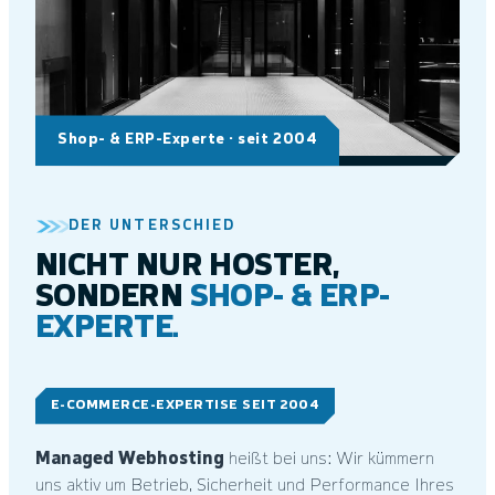
Shop- & ERP-Experte · seit 2004
DER UNTERSCHIED
NICHT NUR HOSTER,
SONDERN
SHOP- & ERP-
EXPERTE.
E-COMMERCE-EXPERTISE SEIT 2004
Managed Webhosting
heißt bei uns: Wir kümmern
uns aktiv um Betrieb, Sicherheit und Performance Ihres