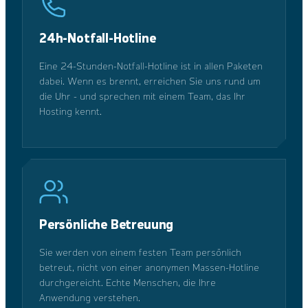
24h-Notfall-Hotline
Eine 24-Stunden-Notfall-Hotline ist in allen Paketen
dabei. Wenn es brennt, erreichen Sie uns rund um
die Uhr - und sprechen mit einem Team, das Ihr
Hosting kennt.
Persönliche Betreuung
Sie werden von einem festen Team persönlich
betreut, nicht von einer anonymen Massen-Hotline
durchgereicht. Echte Menschen, die Ihre
Anwendung verstehen.